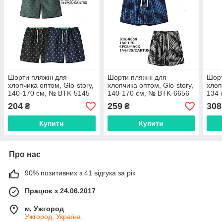
Шорти пляжні для
Шорти пляжні для
Шорт
хлопчика оптом, Glo-story,
хлопчика оптом, Glo-story,
хлоп
140-170 см, № BTK-5145
140-170 см, № BTK-6656
134 
204
259
308
₴
₴
Купити
Купити
Про нас
90% позитивних з 41 відгука за рік
Працює з 24.06.2017
м. Ужгород
Ужгород, Україна