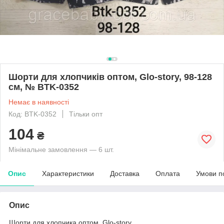
Шорти для хлопчиків оптом, Glo-story, 98-128
см, № BTK-0352
Немає в наявності
Код: BTK-0352
Тільки опт
104
₴
Мінімальне замовлення — 6 шт.
Опис
Характеристики
Доставка
Оплата
Умови п
Опис
Шорти для хлопчика оптом, Glo-story