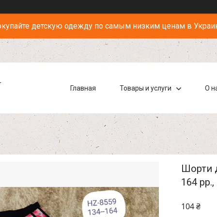
купайте детскую одежду по самым низким ценам в Украи
-
Главная
Товары и услуги
О н
Шорти д
164 рр.
104 ₴