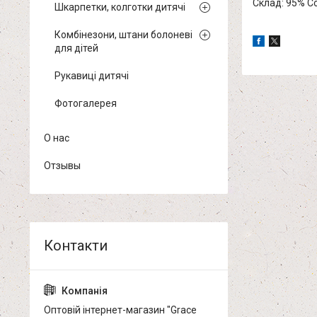
Склад: 95% Co
Шкарпетки, колготки дитячі
Комбінезони, штани болоневі
для дітей
Рукавиці дитячі
Фотогалерея
О нас
Отзывы
Оптовій інтернет-магазин "Grace