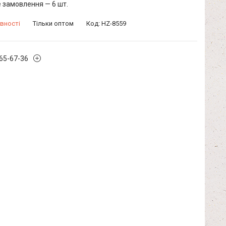
 замовлення — 6 шт.
вності
Тільки оптом
Код:
HZ-8559
965-67-36