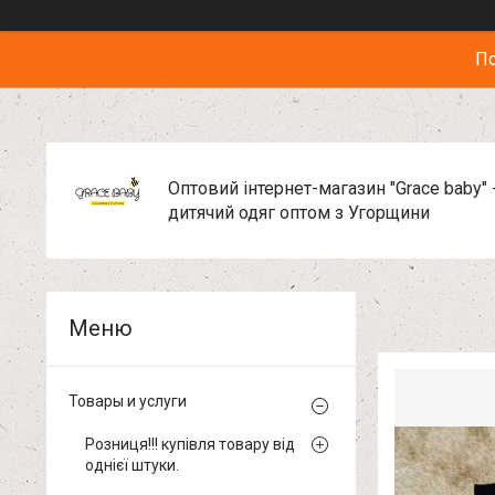
По
Оптовий інтернет-магазин "Grace baby" 
дитячий одяг оптом з Угорщини
Товары и услуги
Розниця!!! купівля товару від
однієї штуки.