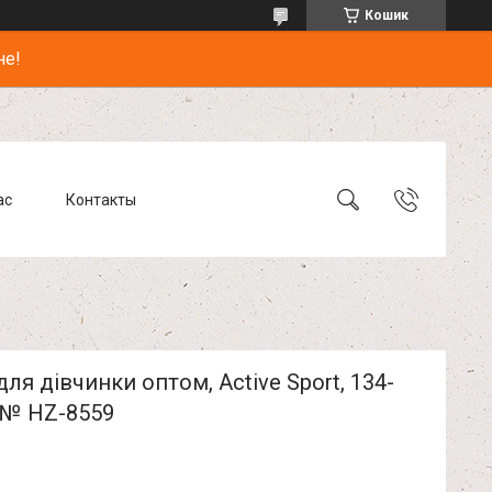
Кошик
не!
ас
Контакты
ля дівчинки оптом, Active Sport, 134-
, № HZ-8559