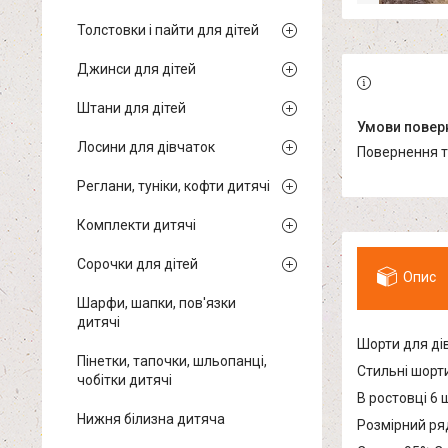
Толстовки і пайти для дітей
Джинси для дітей
Штани для дітей
Лосини для дівчаток
повернення 
Реглани, туніки, кофти дитячі
Комплекти дитячі
Сорочки для дітей
Опис
Шарфи, шапки, пов'язки
дитячі
Шорти для дів
Пінетки, тапочки, шльопанці,
Стильні шорти
чобітки дитячі
В ростовці 6 
Нижня білизна дитяча
Розмірний ряд: