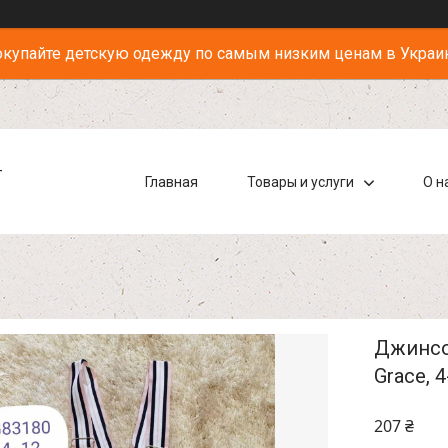
купайте детскую одежду по самым низким ценам в Украи
-
Главная
Товары и услуги
О н
Джинсо
Grace, 
207 ₴