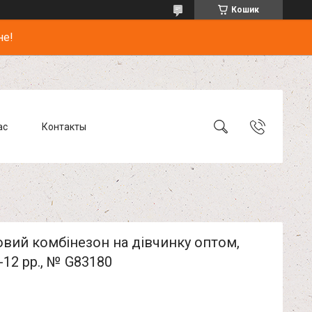
Кошик
не!
ас
Контакты
вий комбінезон на дівчинку оптом,
4-12 рр., № G83180