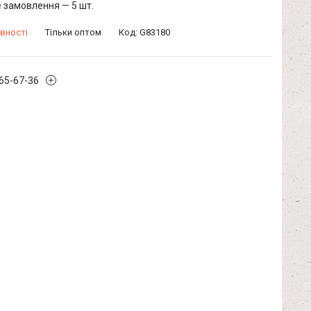
 замовлення — 5 шт.
вності
Тільки оптом
Код:
G83180
965-67-36