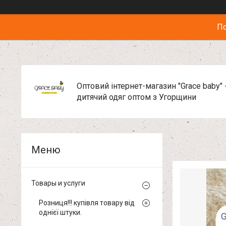
По
Оптовий інтернет-магазин "Grace baby" 
дитячий одяг оптом з Угорщини
Товары и услуги
Розниця!!! купівля товару від
однієї штуки.