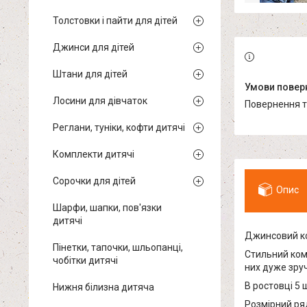
Толстовки і пайти для дітей
Джинси для дітей
Штани для дітей
Лосини для дівчаток
повернення 
Реглани, туніки, кофти дитячі
Комплекти дитячі
Сорочки для дітей
Опис
Шарфи, шапки, пов'язки
дитячі
Джинсовий ко
Пінетки, тапочки, шльопанці,
Стильний ком
чобітки дитячі
них дуже зруч
В ростовці 5 ш
Нижня білизна дитяча
Розмірний ряд: 