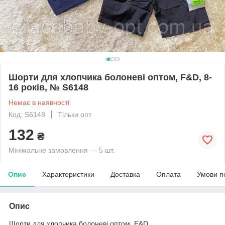
Шорти для хлопчика болоневі оптом, F&D, 8-
16 років, № S6148
Немає в наявності
Код: S6148
Тільки опт
132
₴
Мінімальне замовлення — 5 шт.
Опис
Характеристики
Доставка
Оплата
Умови п
Опис
Шорти для хлопчика болоневі оптом, F&D