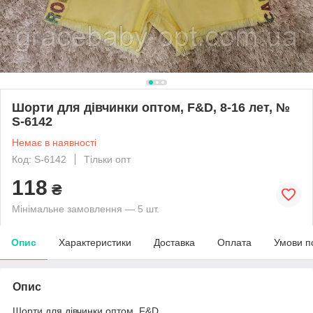
Шорти для дівчинки оптом, F&D, 8-16 лет, №
S-6142
Немає в наявності
Код: S-6142
Тільки опт
118
₴
Мінімальне замовлення — 5 шт.
Опис
Характеристики
Доставка
Оплата
Умови п
Опис
Шорти для дівчинки оптом, F&D