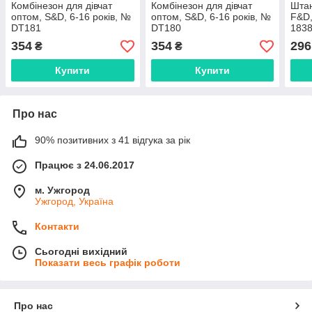
Комбінезон для дівчат
Комбінезон для дівчат
Штан
оптом, S&D, 6-16 років, №
оптом, S&D, 6-16 років, №
F&D,
DT181
DT180
183
354
354
296
₴
₴
Купити
Купити
Про нас
90% позитивних з 41 відгука за рік
Працює з 24.06.2017
м. Ужгород
Ужгород, Україна
Контакти
Сьогодні вихідний
Показати весь графік роботи
Про нас