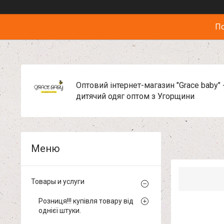
По
Оптовий інтернет-магазин "Grace baby" 
дитячий одяг оптом з Угорщини
Товары и услуги
Розниця!!! купівля товару від
однієї штуки.