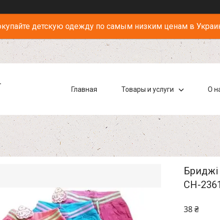
купайте детскую одежду по самым низким ценам в Украи
-
Главная
Товары и услуги
О н
Бриджі 
CH-236
38 ₴