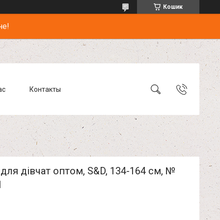
Кошик
не!
ас
Контакты
для дівчат оптом, S&D, 134-164 см, №
1