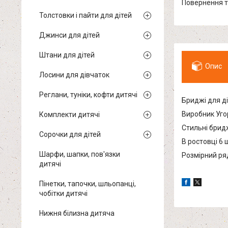
повернення 
Толстовки і пайти для дітей
Джинси для дітей
Штани для дітей
Опис
Лосини для дівчаток
Реглани, туніки, кофти дитячі
Бриджі для д
Виробник Уго
Комплекти дитячі
Стильні бридж
Сорочки для дітей
В ростовці 6 
Шарфи, шапки, пов'язки
Розмірний ряд:
дитячі
Пінетки, тапочки, шльопанці,
чобітки дитячі
Нижня білизна дитяча