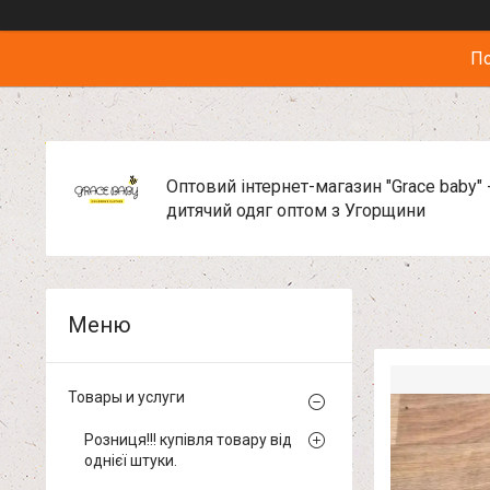
По
Оптовий інтернет-магазин "Grace baby" 
дитячий одяг оптом з Угорщини
Товары и услуги
Розниця!!! купівля товару від
однієї штуки.