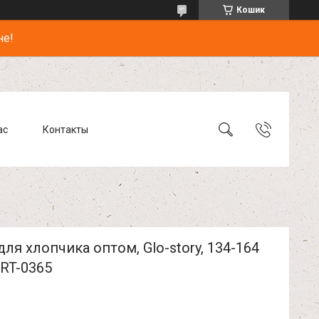
Кошик
не!
ас
Контакты
ля хлопчика оптом, Glo-story, 134-164
RT-0365