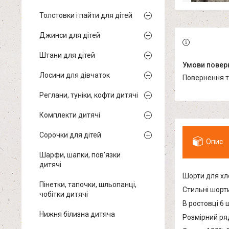
Толстовки і пайти для дітей
Джинси для дітей
Штани для дітей
Лосини для дівчаток
повернення 
Реглани, туніки, кофти дитячі
Комплекти дитячі
Сорочки для дітей
Опис
Шарфи, шапки, пов'язки
дитячі
Шорти для хло
Пінетки, тапочки, шльопанці,
Стильні шорт
чобітки дитячі
В ростовці 6 
Нижня білизна дитяча
Розмірний ряд