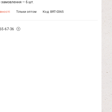
 замовлення — 6 шт.
вності
Тільки оптом
Код:
BRT-0365
965-67-36