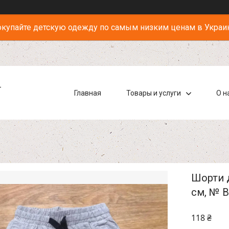
купайте детскую одежду по самым низким ценам в Украи
-
Главная
Товары и услуги
О н
Шорти д
см, № B
118 ₴