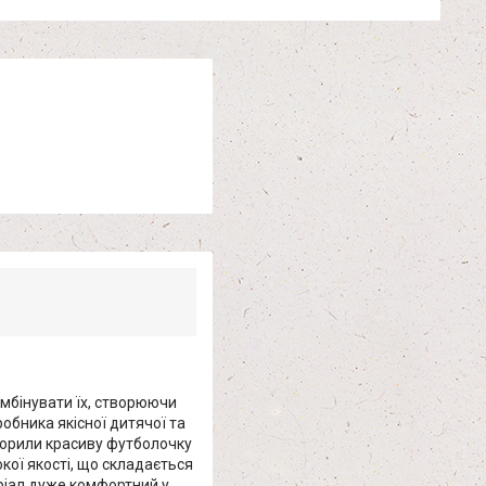
омбінувати їх, створюючи
обника якісної дитячої та
ворили красиву футболочку
кої якості, що складається
еріал дуже комфортний у