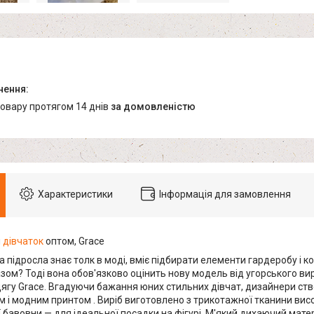
товару протягом 14 днів
за домовленістю
Характеристики
Інформація для замовлення
я
дівчаток
оптом, Grace
 підросла знає толк в моді, вміє підбирати елементи гардеробу і к
зом? Тоді вона обов'язково оцінить нову модель від угорського вир
одягу Grace. Вгадуючи бажання юних стильних дівчат, дизайнери ст
 і модним принтом . Виріб виготовлено з трикотажної тканини висо
ї бавовни — для ідеальної посадки на фігурі. М'який дихаючий мат