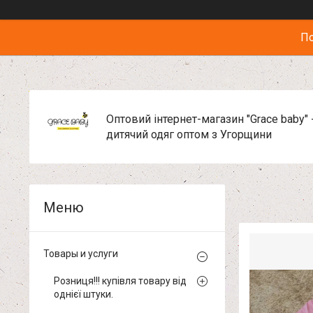
По
Оптовий інтернет-магазин "Grace baby" 
дитячий одяг оптом з Угорщини
Товары и услуги
Розниця!!! купівля товару від
однієї штуки.