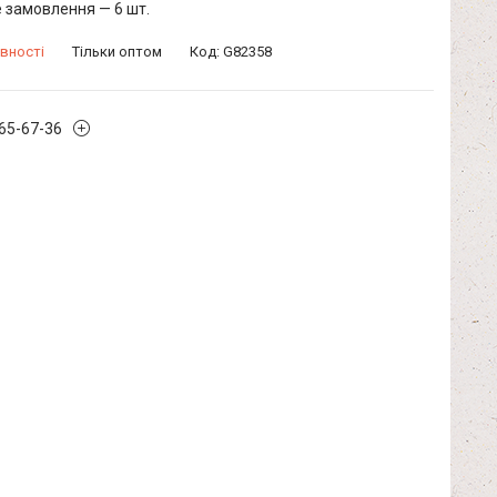
 замовлення — 6 шт.
вності
Тільки оптом
Код:
G82358
965-67-36