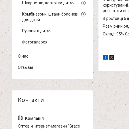
Шкарпетки, колготки дитячі
користуванні
речі стати не
Комбінезони, штани болоневі
В ростовці 6 
для дітей
Розмірний ряд:
Рукавиці дитячі
Склад: 95% Co
Фотогалерея
О нас
Отзывы
Оптовій інтернет-магазин "Grace