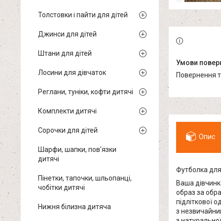
Толстовки і пайти для дітей
Джинси для дітей
Штани для дітей
Лосини для дівчаток
повернення 
Реглани, туніки, кофти дитячі
Комплекти дитячі
Сорочки для дітей
Опис
Шарфи, шапки, пов'язки
дитячі
Футболка дл
Пінетки, тапочки, шльопанці,
Ваша дівчинка
чобітки дитячі
образ за обра
підліткової 
Нижня білизна дитяча
з незвичайним
з натурально