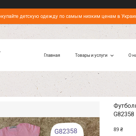
купайте детскую одежду по самым низким ценам в Украи
-
Главная
Товары и услуги
О н
Футболк
G82358
89 ₴