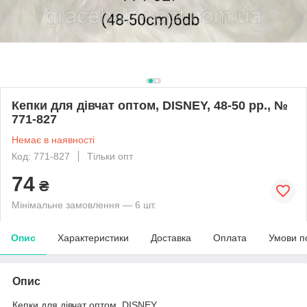
Кепки для дівчат оптом, DISNEY, 48-50 рр., №
771-827
Немає в наявності
Код: 771-827
Тільки опт
74
₴
Мінімальне замовлення — 6 шт.
Опис
Характеристики
Доставка
Оплата
Умови п
Опис
Кепки для дівчат оптом, DISNEY