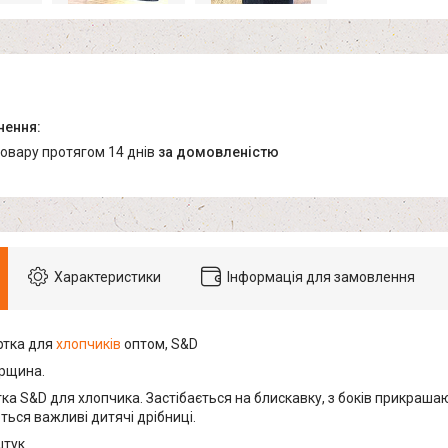
товару протягом 14 днів
за домовленістю
Характеристики
Інформація для замовлення
ртка для
хлопчиків
оптом, S&D
рщина.
ка S&D для хлопчика. Застібається на блискавку, з боків прикрашают
ься важливі дитячі дрібниці.
штук