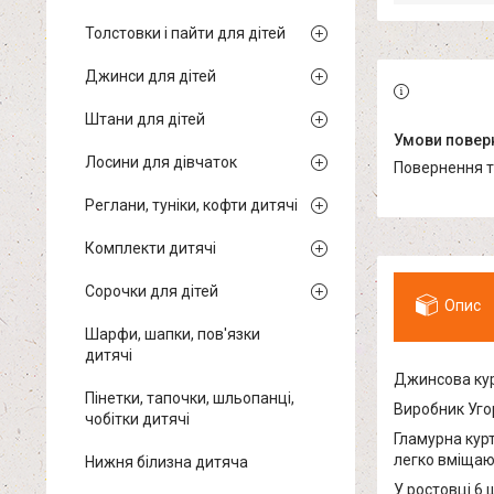
Толстовки і пайти для дітей
Джинси для дітей
Штани для дітей
Лосини для дівчаток
повернення 
Реглани, туніки, кофти дитячі
Комплекти дитячі
Сорочки для дітей
Опис
Шарфи, шапки, пов'язки
дитячі
Джинсова ку
Пінетки, тапочки, шльопанці,
Виробник Уго
чобітки дитячі
Гламурна курт
легко вміщают
Нижня білизна дитяча
У ростовці 6 