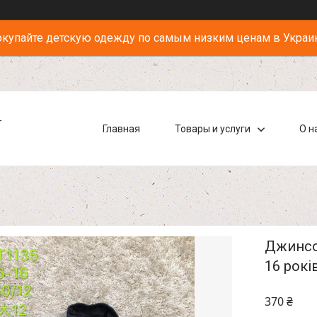
купайте детскую одежду по самым низким ценам в Украи
-
Главная
Товары и услуги
О н
Джинсов
16 рокі
370 ₴