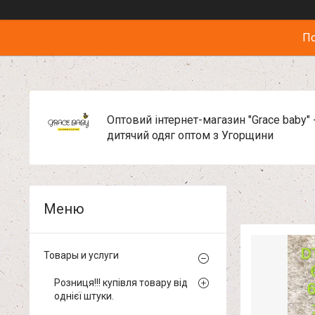
По
Оптовий інтернет-магазин "Grace baby" 
дитячий одяг оптом з Угорщини
Товары и услуги
Розниця!!! купівля товару від
однієї штуки.