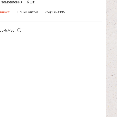
 замовлення — 6 шт.
вності
Тільки оптом
Код:
DT-1135
965-67-36