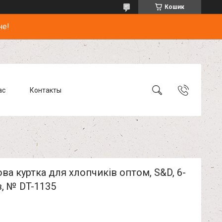
Кошик
не!
ас
Контакты
а куртка для хлопчиків оптом, S&D, 6-
в, № DT-1135