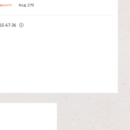
вності
Код:
270
965-67-36