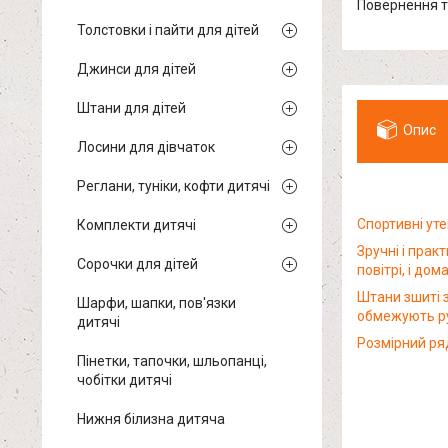
повернення 
Толстовки і пайти для дітей
Джинси для дітей
Штани для дітей
Опис
Лосини для дівчаток
Реглани, туніки, кофти дитячі
Спортивні уте
Комплекти дитячі
Зручні і прак
Сорочки для дітей
повітрі, і до
Штани зшиті з
Шарфи, шапки, пов'язки
обмежують ру
дитячі
Розмірний ряд
Пінетки, тапочки, шльопанці,
чобітки дитячі
Нижня білизна дитяча