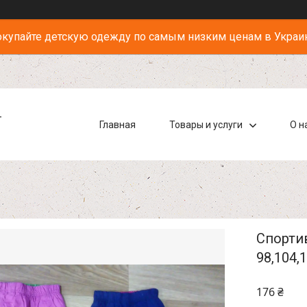
купайте детскую одежду по самым низким ценам в Украи
-
Главная
Товары и услуги
О н
Спортив
98,104,
176 ₴