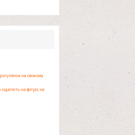
 прогулянок на свіжому
сідатють на фігурі, не