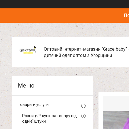
По
Оптовий інтернет-магазин "Grace baby" 
дитячий одяг оптом з Угорщини
Товары и услуги
Розниця!!! купівля товару від
однієї штуки.