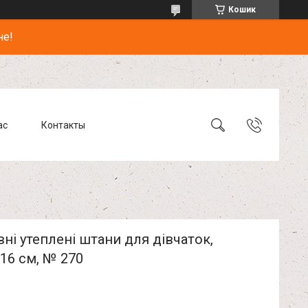
Кошик
не!
ас
Контакты
ні утеплені штани для дівчаток,
116 см, № 270