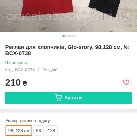
Реглан для хлопчиків, Glo-srory, 98,128 см, №
BCX-0738
В наявності
Код: BCX-0738
Роздріб
210
₴
Купити
Розмір дитячого одягу
98, 128 см
98
128