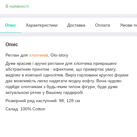
В наявності
Опис
Характеристики
Доставка
Оплата
Умови п
Опис
Реглан для
хлопчиків
, Glo-story
Дуже красиві і зручні реглани для хлопчика прикрашені
абстрактним принтом - ефектним, що привертає увагу,
виділяє в компанії однолітків. Виріз горловини круглої форми
дає можливість легко надягати модну кофту. Вона чудово
підійде хлопчикам з будь-яким типом фігури, буде дуже
актуальною річчю у Вашому гардеробі.
Розмірний ряд наступний: 98, 128 см
Склад: 100% Cotton