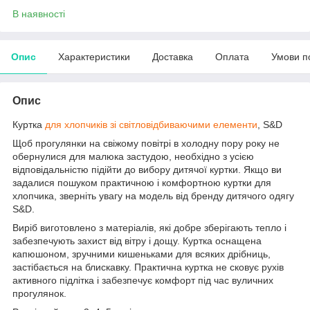
В наявності
Опис
Характеристики
Доставка
Оплата
Умови п
Опис
Куртка
для хлопчиків
зі світловідбиваючими елементи
, S&D
Щоб прогулянки на свіжому повітрі в холодну пору року не
обернулися для малюка застудою, необхідно з усією
відповідальністю підійти до вибору дитячої куртки. Якщо ви
задалися пошуком практичною і комфортною куртки для
хлопчика, зверніть увагу на модель від бренду дитячого одягу
S&D.
Виріб виготовлено з матеріалів, які добре зберігають тепло і
забезпечують захист від вітру і дощу. Куртка оснащена
капюшоном, зручними кишеньками для всяких дрібниць,
застібається на блискавку. Практична куртка не сковує рухів
активного підлітка і забезпечує комфорт під час вуличних
прогулянок.