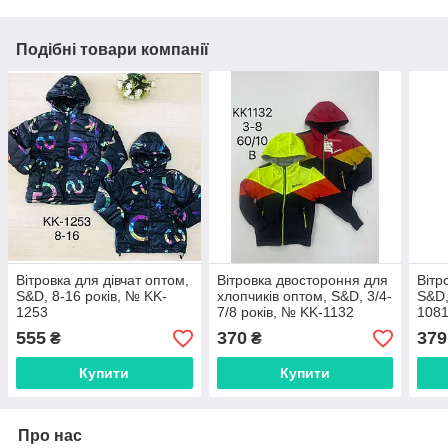
Подібні товари компанії
Вітровка для дівчат оптом,
Вітровка двостороння для
Вітр
S&D, 8-16 років, № KK-
хлопчиків оптом, S&D, 3/4-
S&D,
1253
7/8 років, № KK-1132
108
555
370
379
₴
₴
Купити
Купити
Про нас