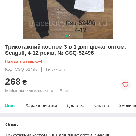
Трикотажний костюм 3 в 1 для дівчат оптом,
Seagull, 4-12 років, № CSQ-52496
Немає в наявності
Код: CSQ-52496
Тільки опт
268
₴
Мінімальне замовлення — 5 шт.
Опис
Характеристики
Доставка
Оплата
Умови п
Опис
Трикотажний костюм 3 в 1 для дівчат оптом, Seagull