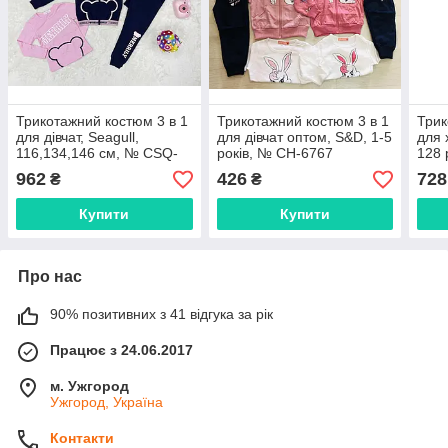
Трикотажний костюм 3 в 1
Трикотажний костюм 3 в 1
Трик
для дівчат, Seagull,
для дівчат оптом, S&D, 1-5
для 
116,134,146 см, № CSQ-
років, № CH-6767
128 
52793
962
426
728
₴
₴
Купити
Купити
Про нас
90% позитивних з 41 відгука за рік
Працює з 24.06.2017
м. Ужгород
Ужгород, Україна
Контакти