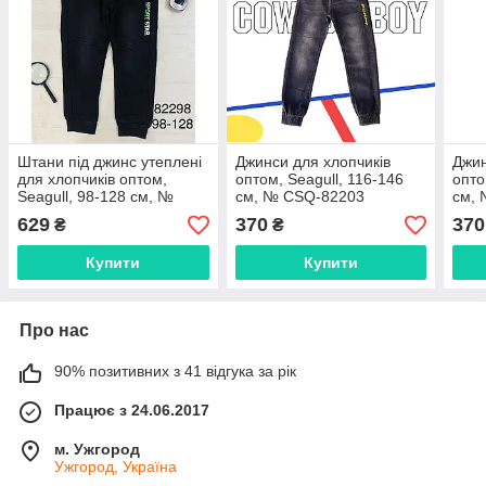
Штани під джинс утеплені
Джинси для хлопчиків
Джин
для хлопчиків оптом,
оптом, Seagull, 116-146
опто
Seagull, 98-128 см, №
см, № CSQ-82203
см,
CSQ-82298
629
370
370
₴
₴
Купити
Купити
Про нас
90% позитивних з 41 відгука за рік
Працює з 24.06.2017
м. Ужгород
Ужгород, Україна