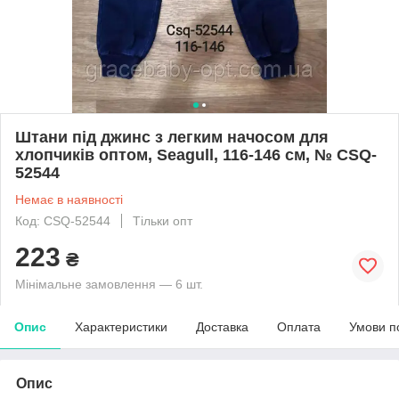
Штани під джинс з легким начосом для
хлопчиків оптом, Seagull, 116-146 см, № CSQ-
52544
Немає в наявності
Код: CSQ-52544
Тільки опт
223
₴
Мінімальне замовлення — 6 шт.
Опис
Характеристики
Доставка
Оплата
Умови п
Опис