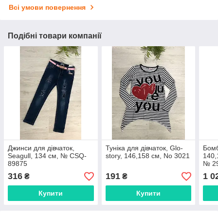
Всі умови повернення
Подібні товари компанії
Джинси для дівчаток,
Туніка для дівчаток, Glo-
Бомб
Seagull, 134 см, № CSQ-
story, 146,158 см, No 3021
140,
89875
№ 2
316
191
1 0
₴
₴
Купити
Купити