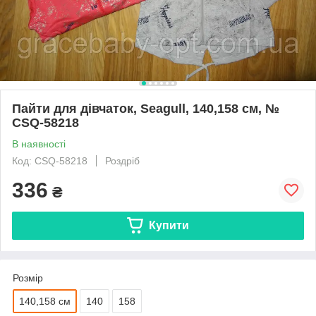
Пайти для дівчаток, Seagull, 140,158 см, №
CSQ-58218
В наявності
Код: CSQ-58218
Роздріб
336
₴
Купити
Розмір
140,158 см
140
158