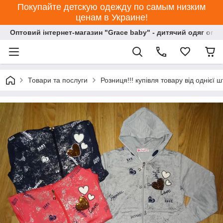
Покупайте детскую одежду по самым низким
ценам в Украине!
Оптовий інтернет-магазин "Grace baby" - дитячий одяг опт
Товари та послуги
Розниця!!! купівля товару від однієї ш