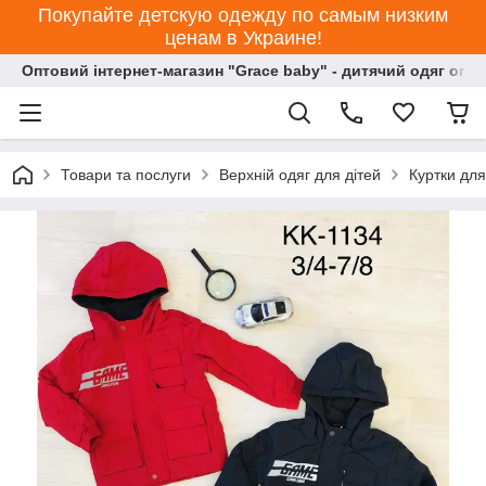
Покупайте детскую одежду по самым низким
ценам в Украине!
Оптовий інтернет-магазин "Grace baby" - дитячий одяг опт
Товари та послуги
Верхній одяг для дітей
Куртки для