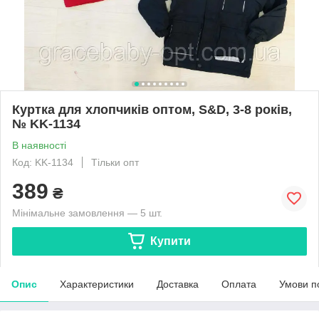
Куртка для хлопчиків оптом, S&D, 3-8 років,
№ KK-1134
В наявності
Код: KK-1134
Тільки опт
389
₴
Мінімальне замовлення — 5 шт.
Купити
Опис
Характеристики
Доставка
Оплата
Умови п