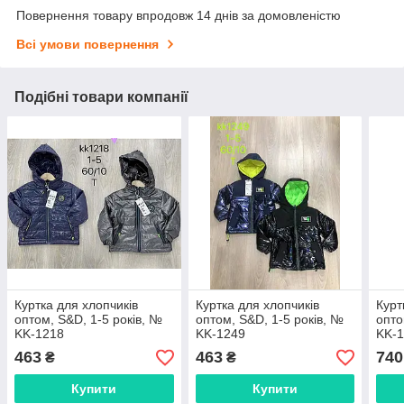
Повернення товару впродовж 14 днів за домовленістю
Всі умови повернення
Подібні товари компанії
Куртка для хлопчиків
Куртка для хлопчиків
Курт
оптом, S&D, 1-5 років, №
оптом, S&D, 1-5 років, №
опто
KK-1218
KK-1249
KK-
463
463
740
₴
₴
Купити
Купити