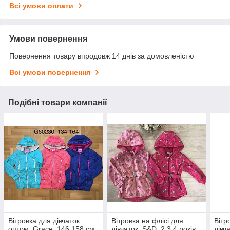
Всі умови оплати
Умови повернення
Повернення товару впродовж 14 днів за домовленістю
Всі умови повернення
Подібні товари компанії
Вітровка для дівчаток
Вітровка на флісі для
Вітр
оптом, Grace, 146,158 см,
дівчаток, S&D, 2,3,4 років,
дівч