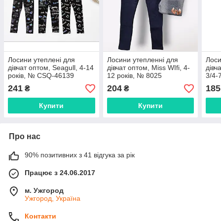
Лосини утеплені для
Лосини утепленні для
Лоси
дівчат оптом, Seagull, 4-14
дівчат оптом, Miss WIfi, 4-
дівч
років, № CSQ-46139
12 років, № 8025
3/4-
241
204
185
₴
₴
Купити
Купити
Про нас
90% позитивних з 41 відгука за рік
Працює з 24.06.2017
м. Ужгород
Ужгород, Україна
Контакти