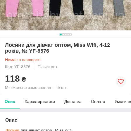
Лосини для дівчат оптом, Miss WIfi, 4-12
років, № YF-8576
Немає в наявності
Код: YF-8576
Тільки опт
118
₴
Мінімальне замовлення — 5 шт.
Опис
Характеристики
Доставка
Оплата
Умови п
Опис
Лосини
для дівчат оптом, Miss WIfi