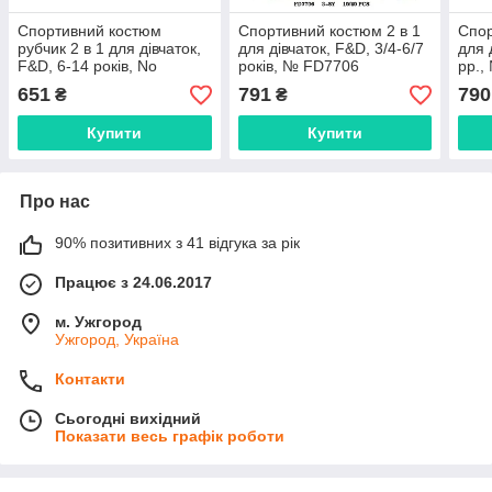
Спортивний костюм
Спортивний костюм 2 в 1
Спор
рубчик 2 в 1 для дівчаток,
для дівчаток, F&D, 3/4-6/7
для 
F&D, 6-14 років, No
років, № FD7706
рр.,
FD7702
651
791
790
₴
₴
Купити
Купити
Про нас
90% позитивних з 41 відгука за рік
Працює з 24.06.2017
м. Ужгород
Ужгород, Україна
Контакти
Сьогодні вихідний
Показати весь графік роботи