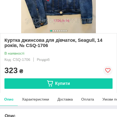
Куртка джинсова для дівчаток, Seagull, 14
років, № CSQ-1706
В наявності
Код: CSQ-1706
Роздріб
323
₴
Купити
Опис
Характеристики
Доставка
Оплата
Умови п
Опис