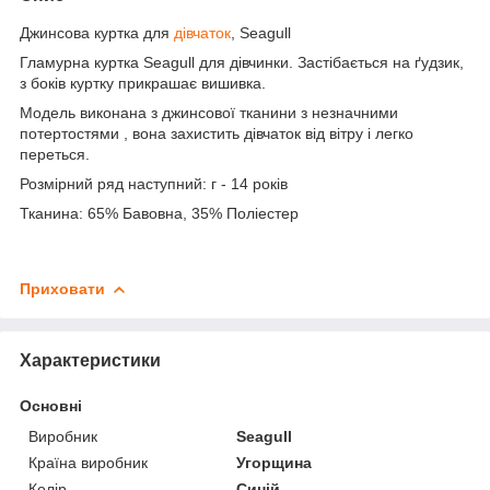
Джинсова куртка для
дівчаток
, Seagull
Гламурна куртка Seagull для дівчинки. Застібається на ґудзик,
з боків куртку прикрашає вишивка.
Модель виконана з джинсової тканини з незначними
потертостями , вона захистить дівчаток від вітру і легко
переться.
Розмірний ряд наступний: г - 14 років
Тканина: 65% Бавовна, 35% Поліестер
Приховати
Характеристики
Основні
Виробник
Seagull
Країна виробник
Угорщина
Колір
Синій