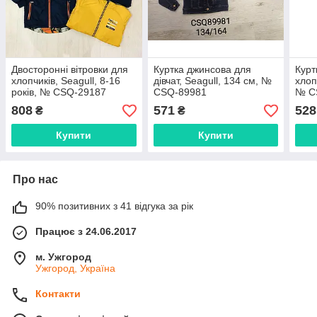
Двосторонні вітровки для
Куртка джинсова для
Курт
хлопчиків, Seagull, 8-16
дівчат, Seagull, 134 см, №
хлоп
років, № CSQ-29187
CSQ-89981
№ C
808
571
528
₴
₴
Купити
Купити
Про нас
90% позитивних з 41 відгука за рік
Працює з 24.06.2017
м. Ужгород
Ужгород, Україна
Контакти