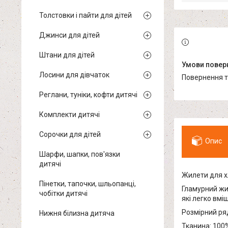
Толстовки і пайти для дітей
Джинси для дітей
Штани для дітей
Лосини для дівчаток
повернення 
Реглани, туніки, кофти дитячі
Комплекти дитячі
Сорочки для дітей
Опис
Шарфи, шапки, пов'язки
дитячі
Жилети для хл
Пінетки, тапочки, шльопанці,
Гламурний жил
чобітки дитячі
які легко вмі
Розмірний ряд
Нижня білизна дитяча
Тканина: 100