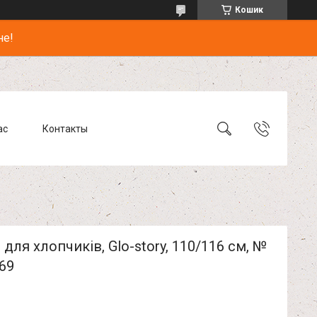
Кошик
не!
ас
Контакты
для хлопчиків, Glo-story, 110/116 см, №
69