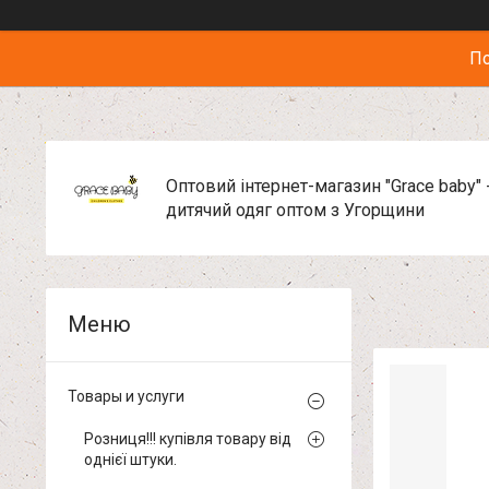
По
Оптовий інтернет-магазин "Grace baby" 
дитячий одяг оптом з Угорщини
Товары и услуги
Розниця!!! купівля товару від
однієї штуки.