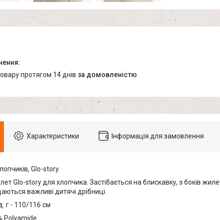
товару протягом 14 днів
за домовленістю
Характеристики
Інформація для замовлення
опчиків, Glo-story
ет Glo-story для хлопчика. Застібається на блискавку, з боків жил
щаються важливі дитячі дрібниці.
: г - 110/116 см
% Polyamide