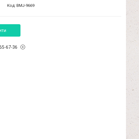
Код:
BMJ-9669
ити
965-67-36