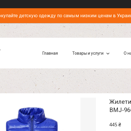
купайте детскую одежду по самым низким ценам в Украи
-
Главная
Товары и услуги
О н
Жилети 
BMJ-96
445 ₴