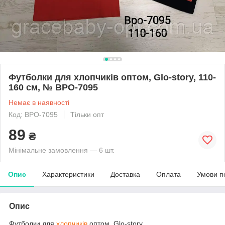
Футболки для хлопчиків оптом, Glo-story, 110-
160 см, № BPO-7095
Немає в наявності
Код: BPO-7095
Тільки опт
89
₴
Мінімальне замовлення — 6 шт.
Опис
Характеристики
Доставка
Оплата
Умови п
Опис
Футболки для
хлопчиків
оптом, Glo-story