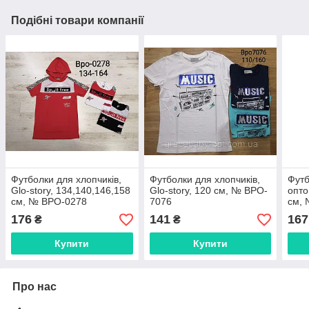
Подібні товари компанії
Футболки для хлопчиків,
Футболки для хлопчиків,
Футб
Glo-story, 134,140,146,158
Glo-story, 120 см, № BPO-
опто
см, № BPO-0278
7076
см,
176
141
167
₴
₴
Купити
Купити
Про нас