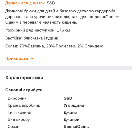
Джинси для дівчаток
, S&D
Джинсові брюки для дітей є базовою деталлю гардероба,
доречною для урочистих виходів, так і для щоденної носки.
Одним з переваг є наявність кишень.
Розмірний ряд наступний: 176 см
Застібка: блискавка і гудзик
Склад: 70%Бавовна, 28% Поліестер, 2% Спандекс
Приховати
Характеристики
Основні атрибути
Виробник
S&D
Країна виробник
Угорщина
Тип тканини
Джинс
Вид виробу
Джинси
Сезон
Весна/Осінь