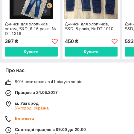
Джинси для хлопчиків
Джинси для хлопчиків,
Джин
оптом, S&D, 6-16 років, №
S&D, 8 років, № DT-1010
S&D,
DT-1316
397
450
523
₴
₴
Купити
Купити
Про нас
90% позитивних з 41 відгука за рік
Працює з 24.06.2017
м. Ужгород
Ужгород, Україна
Контакти
Сьогодні працює з 09:00 до 20:00