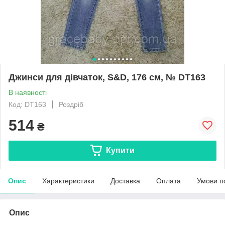
Джинси для дівчаток, S&D, 176 см, № DT163
В наявності
Код: DT163
Роздріб
514
₴
Купити
Опис
Характеристики
Доставка
Оплата
Умови п
Опис