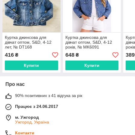
Куртка джинсова для
Куртка джинсова для
Курт
дівчат оптом, S&D, 4-12
дівчат оптом, S&D, 4-12
дівч
лет, № DT168
років, № MK6091
рокі
416
648
389
₴
₴
Купити
Купити
Про нас
90% позитивних з 41 відгука за рік
Працює з 24.06.2017
м. Ужгород
Ужгород, Україна
Контакти