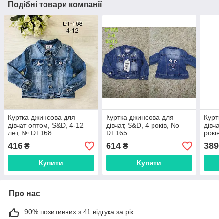
Подібні товари компанії
Куртка джинсова для
Куртка джинсова для
Курт
дівчат оптом, S&D, 4-12
дівчат, S&D, 4 років, No
дівч
лет, № DT168
DT165
рокі
416
614
389
₴
₴
Купити
Купити
Про нас
90% позитивних з 41 відгука за рік