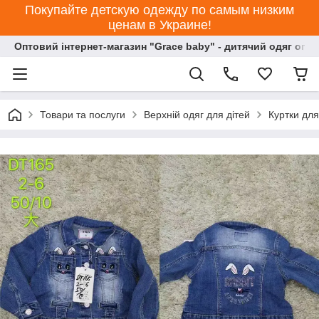
Покупайте детскую одежду по самым низким
ценам в Украине!
Оптовий інтернет-магазин "Grace baby" - дитячий одяг опт
Товари та послуги
Верхній одяг для дітей
Куртки для