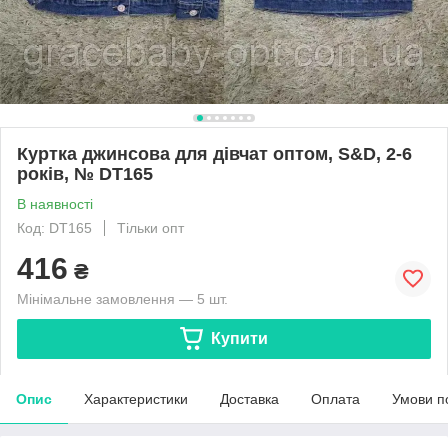
Куртка джинсова для дівчат оптом, S&D, 2-6
років, № DT165
В наявності
Код: DT165
Тільки опт
416
₴
Мінімальне замовлення — 5 шт.
Купити
Опис
Характеристики
Доставка
Оплата
Умови п