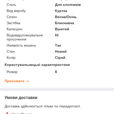
Стать
Для хлопчиків
Вид виробу
Куртка
Сезон
Весна/Осінь
Застібка
Блискавка
Капюшон
Вшитий
Водовідштовхувальне
Ні
просочення
Наявність кишень
Так
Стан
Новий
Колір
Сірий
Користувальницькі характеристики
Розмір
8
Приховати
Умови доставки
Доставка здійснюється тільки по передоплаті.