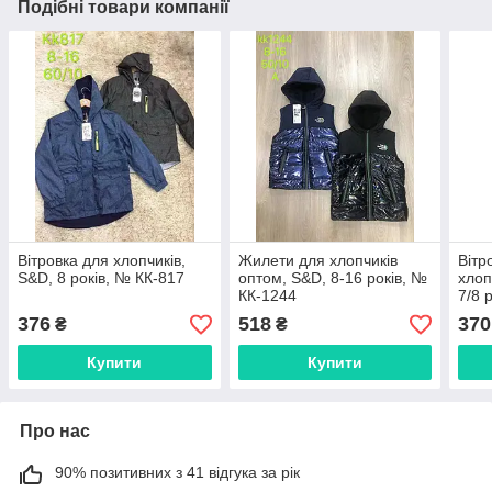
Подібні товари компанії
Вітровка для хлопчиків,
Жилети для хлопчиків
Вітр
S&D, 8 років, № КК-817
оптом, S&D, 8-16 років, №
хлоп
КК-1244
7/8 
376
518
370
₴
₴
Купити
Купити
Про нас
90% позитивних з 41 відгука за рік