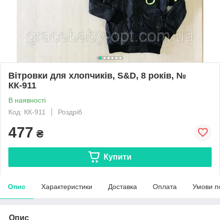
Вітровки для хлопчиків, S&D, 8 років, №
КК-911
В наявності
Код: КК-911
Роздріб
477
₴
Купити
Опис
Характеристики
Доставка
Оплата
Умови п
Опис