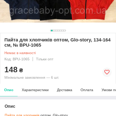
Пайта для хлопчиків оптом, Glo-story, 134-164
см, № BPU-1065
Немає в наявності
Код: BPU-1065
Тільки опт
148
₴
Мінімальне замовлення — 6 шт.
Опис
Характеристики
Доставка
Оплата
Умови п
Опис
Пайта для хлопчиків
оптом, Glo-story