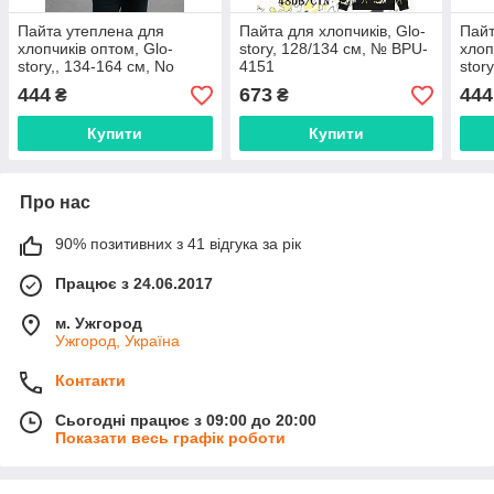
Пайта утеплена для
Пайта для хлопчиків, Glo-
Пайт
хлопчиків оптом, Glo-
story, 128/134 см, № BPU-
хлоп
story,, 134-164 см, No
4151
stor
BPU-5305-3
BPU
444
673
444
₴
₴
Купити
Купити
Про нас
90% позитивних з 41 відгука за рік
Працює з 24.06.2017
м. Ужгород
Ужгород, Україна
Контакти
Сьогодні працює з 09:00 до 20:00
Показати весь графік роботи