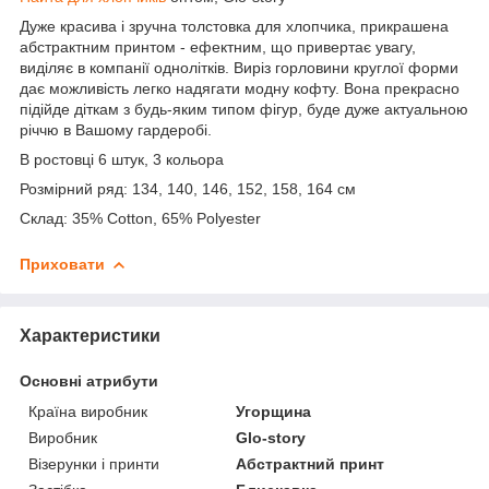
Дуже красива і зручна толстовка для хлопчика, прикрашена
абстрактним принтом - ефектним, що привертає увагу,
виділяє в компанії однолітків. Виріз горловини круглої форми
дає можливість легко надягати модну кофту. Вона прекрасно
підійде діткам з будь-яким типом фігур, буде дуже актуальною
річчю в Вашому гардеробі.
В ростовці 6 штук, 3 кольора
Розмірний ряд: 134, 140, 146, 152, 158, 164 см
Склад: 35% Cotton, 65% Polyester
Приховати
Характеристики
Основні атрибути
Країна виробник
Угорщина
Виробник
Glo-story
Візерунки і принти
Абстрактний принт