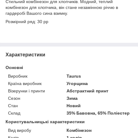
Стильний комбінезон для хлопчиків. Модний, теплий
комбінезон для хлопчика, він стане незамінною річчю в
гардеробі Вашого сина взимку.
Розмірний ряд: 30 рр
Характеристики
Основні
Виробник
Taurus
Країна виробник
Угорщина
Візерунки і принти
Абстрактний принт
Сезон
Зима
Стан
Новий
Склад
35% Бавовна, 65% Поліестер
Користувальницькі характеристики
Вид виробу
Комбінезон
Колір
1 колір