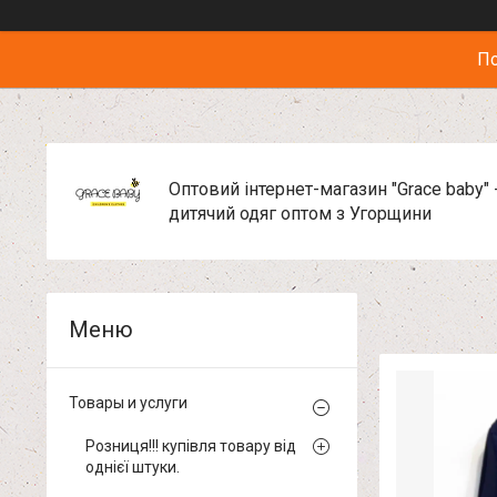
По
Оптовий інтернет-магазин "Grace baby" 
дитячий одяг оптом з Угорщини
Товары и услуги
Розниця!!! купівля товару від
однієї штуки.