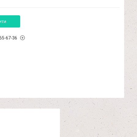
ити
965-67-36