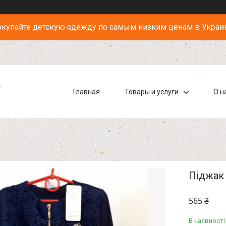
купайте детскую одежду по самым низким ценам в Украи
-
Главная
Товары и услуги
О н
Піджак 
565 ₴
В наявності