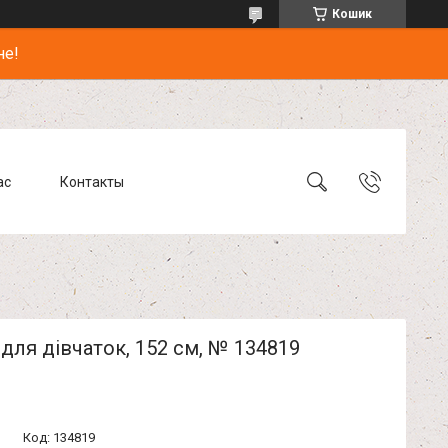
Кошик
не!
ас
Контакты
для дівчаток, 152 см, № 134819
Код:
134819