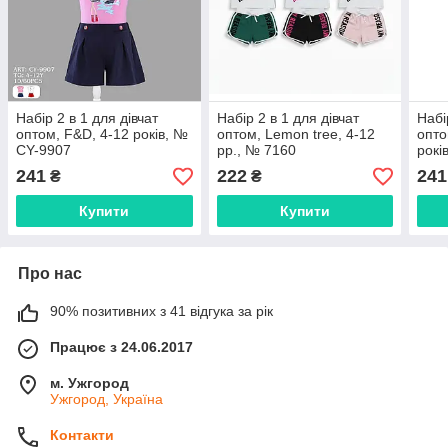
Набір 2 в 1 для дівчат
Набір 2 в 1 для дівчат
Набі
оптом, F&D, 4-12 років, №
оптом, Lemon tree, 4-12
опто
CY-9907
рр., № 7160
рокі
241
222
241
₴
₴
Купити
Купити
Про нас
90% позитивних з 41 відгука за рік
Працює з 24.06.2017
м. Ужгород
Ужгород, Україна
Контакти