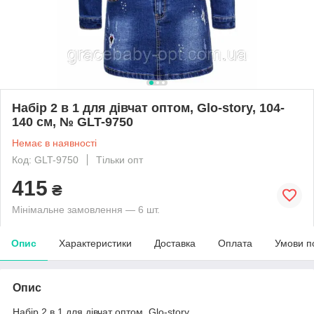
Набір 2 в 1 для дівчат оптом, Glo-story, 104-
140 см, № GLT-9750
Немає в наявності
Код: GLT-9750
Тільки опт
415
₴
Мінімальне замовлення — 6 шт.
Опис
Характеристики
Доставка
Оплата
Умови п
Опис
Набір 2 в 1 для дівчат оптом, Glo-story