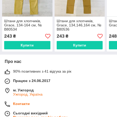
Штани для хлопчиків,
Штани для хлопчиків,
Штан
Grace, 134-164 см, №
Grace, 134,146,164 см, №
Grac
B80534
B80536
243
243
248
₴
₴
Купити
Купити
Про нас
90% позитивних з 41 відгука за рік
Працює з 24.06.2017
м. Ужгород
Ужгород, Україна
Контакти
Сьогодні вихідний