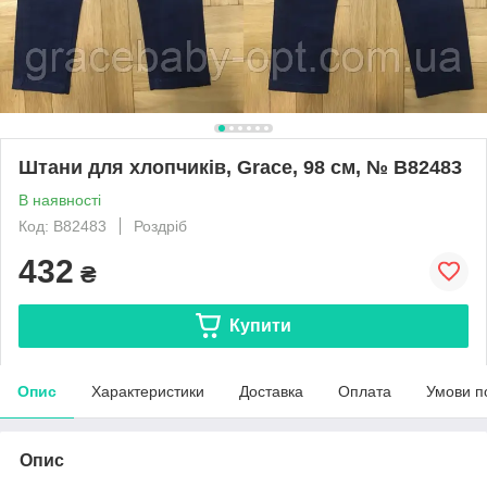
Штани для хлопчиків, Grace, 98 см, № B82483
В наявності
Код: B82483
Роздріб
432
₴
Купити
Опис
Характеристики
Доставка
Оплата
Умови п
Опис