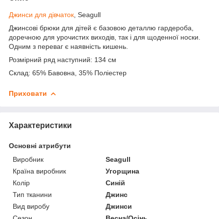
Джинси для дівчаток
, Seagull
Джинсові брюки для дітей є базовою деталлю гардероба,
доречною для урочистих виходів, так і для щоденної носки.
Одним з переваг є наявність кишень.
Розмірний ряд наступний: 134 см
Склад: 65% Бавовна, 35% Поліестер
Приховати
Характеристики
Основні атрибути
Виробник
Seagull
Країна виробник
Угорщина
Колір
Синій
Тип тканини
Джинс
Вид виробу
Джинси
Сезон
Весна/Осінь