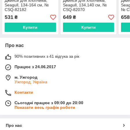
Джинси для хлопчиків,
Джинси для хлопчиків,
Джин
Seagull, 134-164 см, №
Seagull, 134,140 см, №
Seag
CSQ-82182
CSQ-82070
№ C
531
649
658
₴
₴
Купити
Купити
Про нас
90% позитивних з 41 відгука за рік
Працює з 24.06.2017
м. Ужгород
Ужгород, Україна
Контакти
Сьогодні працює з 09:00 до 20:00
Показати весь графік роботи
Про нас