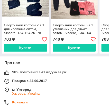
Спортивний костюм 2 в 1
Спортивний костюм 3 в 1
Спор
для хлопчика оптом,
утеплений для дівчат
для 
Sincere, 134-164 см, №
оптом, Sincere, 134-164
Sinc
LL-3969
см, № LL-3616
LL-3
703
740
703
₴
₴
Купити
Купити
Про нас
90% позитивних з 41 відгука за рік
Працює з 24.06.2017
м. Ужгород
Ужгород, Україна
Контакти