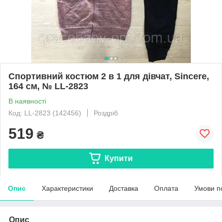
Спортивний костюм 2 в 1 для дівчат, Sincere,
164 см, № LL-2823
В наявності
Код: LL-2823 (142456)
Роздріб
519
₴
Купити
Опис
Характеристики
Доставка
Оплата
Умови п
Опис