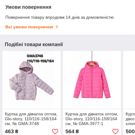
Умови повернення
Повернення товару впродовж 14 днів за домовленістю
Всі умови повернення
Подібні товари компанії
Куртка для дівчаток оптом,
Куртка для дівчаток оптом,
Курт
Glo-story, 110/116-158/164
Glo-story, 110/116-158/164
двос
см, № GMA-3748
см, № GMA-3977-1
хлоп
134-
463
564
500
₴
₴