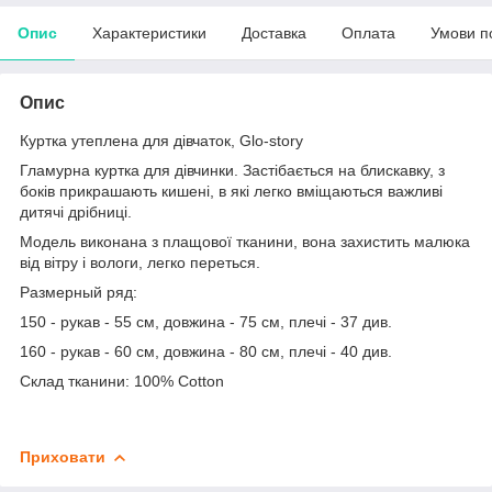
Опис
Характеристики
Доставка
Оплата
Умови п
Опис
Куртка утеплена для дівчаток, Glo-story
Гламурна куртка для дівчинки. Застібається на блискавку, з
боків прикрашають кишені, в які легко вміщаються важливі
дитячі дрібниці.
Модель виконана з плащової тканини, вона захистить малюка
від вітру і вологи, легко переться.
Размерный ряд:
150 - рукав - 55 см, довжина - 75 см, плечі - 37 див.
160 - рукав - 60 см, довжина - 80 см, плечі - 40 див.
Склад тканини: 100% Cotton
Приховати