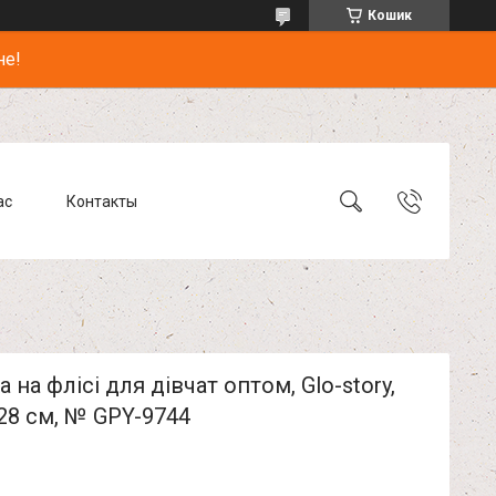
Кошик
не!
ас
Контакты
а на флісі для дівчат оптом, Glo-story,
28 см, № GPY-9744