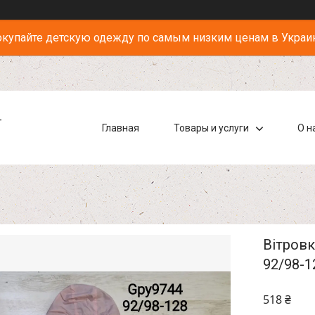
купайте детскую одежду по самым низким ценам в Украи
-
Главная
Товары и услуги
О н
Вітровк
92/98-1
518 ₴