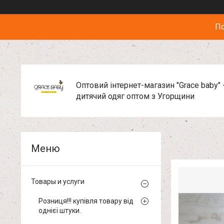
По
Оптовий інтернет-магазин "Grace baby" 
дитячий одяг оптом з Угорщини
Товары и услуги
Розниця!!! купівля товару від
однієї штуки.