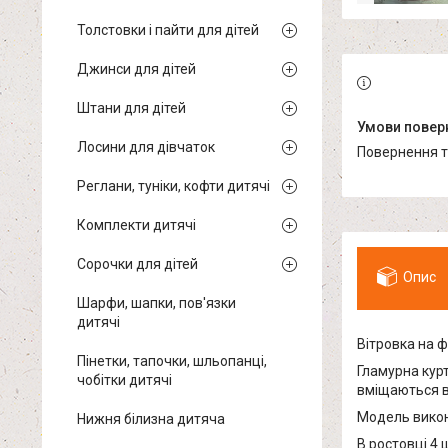
Толстовки і пайти для дітей
Джинси для дітей
Штани для дітей
Лосини для дівчаток
повернення 
Реглани, туніки, кофти дитячі
Комплекти дитячі
Сорочки для дітей
Опис
Шарфи, шапки, пов'язки
дитячі
Вітровка на ф
Пінетки, тапочки, шльопанці,
Гламурна курт
чобітки дитячі
вміщаються в
Модель викона
Нижня білизна дитяча
В ростовці 4 ш