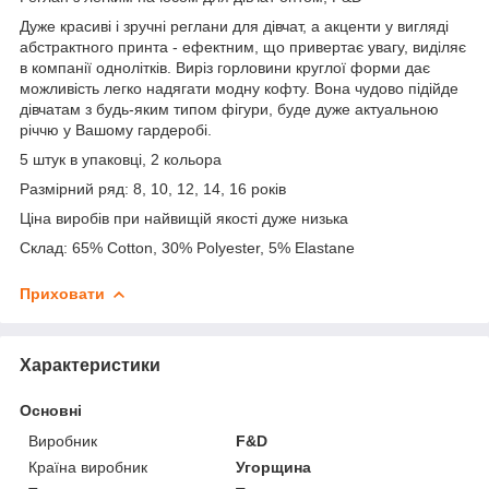
Дуже красиві і зручні реглани для дівчат, а акценти у вигляді
абстрактного принта - ефектним, що привертає увагу, виділяє
в компанії однолітків. Виріз горловини круглої форми дає
можливість легко надягати модну кофту. Вона чудово підійде
дівчатам з будь-яким типом фігури, буде дуже актуальною
річчю у Вашому гардеробі.
5 штук в упаковці, 2 кольора
Размірний ряд: 8, 10, 12, 14, 16 років
Ціна виробів при найвищій якості дуже низька
Склад: 65% Cotton, 30% Polyester, 5% Elastane
Приховати
Характеристики
Основні
Виробник
F&D
Країна виробник
Угорщина