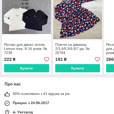
Реглан для дівчат оптом,
Плаття на дівчинку,
Регл
Lemon tree, 8-16 років, №
2/3,4/5,5/6,6/7 рр, №
для 
7238
20764
рокі
222
191
266
₴
₴
Купити
Купити
Про нас
90% позитивних з 41 відгука за рік
Працює з 24.06.2017
м. Ужгород