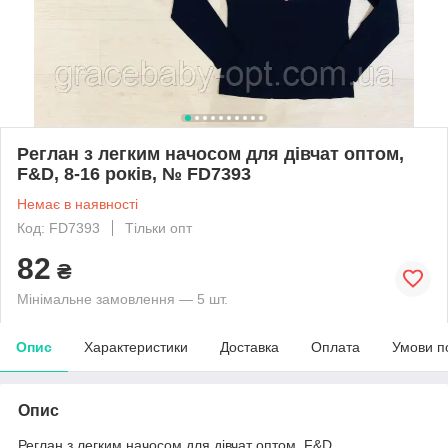
Реглан з легким начосом для дівчат оптом,
F&D, 8-16 років, № FD7393
Немає в наявності
Код: FD7393
Тільки опт
82
₴
Мінімальне замовлення — 5 шт.
Опис
Характеристики
Доставка
Оплата
Умови п
Опис
Реглан з легким начосом для дівчат оптом, F&D