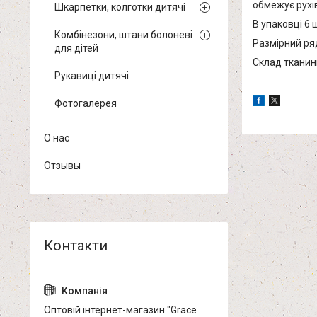
обмежує рухів
Шкарпетки, колготки дитячі
В упаковці 6 
Комбінезони, штани болоневі
Размірний ряд
для дітей
Склад тканини
Рукавиці дитячі
Фотогалерея
О нас
Отзывы
Оптовій інтернет-магазин "Grace