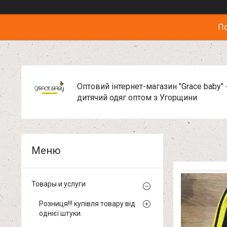
По
Оптовий інтернет-магазин "Grace baby" 
дитячий одяг оптом з Угорщини
Товары и услуги
Розниця!!! купівля товару від
однієї штуки.