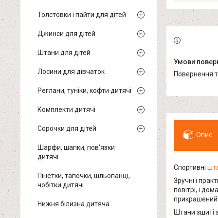
Толстовки і пайти для дітей
Джинси для дітей
Штани для дітей
Лосини для дівчаток
повернення 
Реглани, туніки, кофти дитячі
Комплекти дитячі
Сорочки для дітей
Опис
Шарфи, шапки, пов'язки
дитячі
Спортивні
шт
Пінетки, тапочки, шльопанці,
Зручні і прак
чобітки дитячі
повітрі, і до
прикрашений 
Нижня білизна дитяча
Штани зшиті з