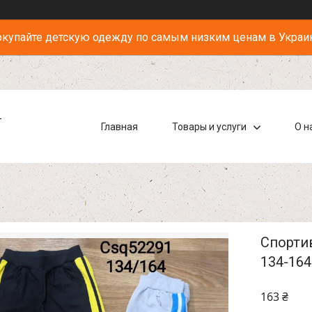
купайте детскую одежду по самым низким ценам в Украи
-
Главная
Товары и услуги
О н
Спортив
134-164
163 ₴