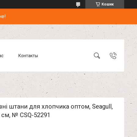
Кошик
не!
ас
Контакты
ні штани для хлопчика оптом, Seagull,
 см, № CSQ-52291