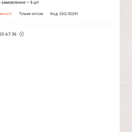
 замовлення — 6 шт.
вності
Тільки оптом
Код:
CSQ-52291
965-67-36