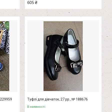
605 ₴
№ 229959
Туфлі для дівчаток, 27 рр., № 188676
В наявності