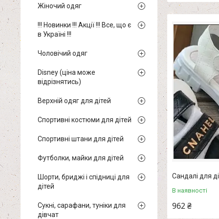
Жіночий одяг
!!! Новинки !!! Акції !!! Все, що є
в Україні !!!
Чоловічий одяг
Disney (ціна може
відрізнятись)
Верхній одяг для дітей
Спортивні костюми для дітей
Спортивні штани для дітей
Футболки, майки для дітей
Сандалі для ді
Шорти, бриджі і спідниці для
дітей
В наявності
962 ₴
Сукні, сарафани, туніки для
дівчат