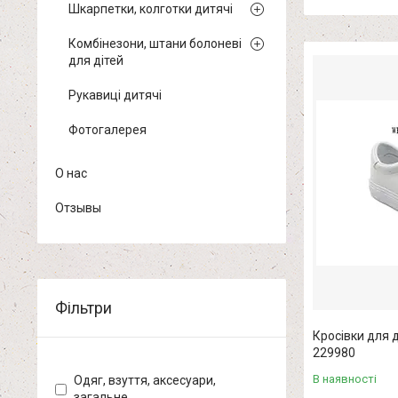
Шкарпетки, колготки дитячі
Комбінезони, штани болоневі
для дітей
Рукавиці дитячі
Фотогалерея
О нас
Отзывы
Фільтри
Кросівки для д
229980
В наявності
Одяг, взуття, аксесуари,
загальне