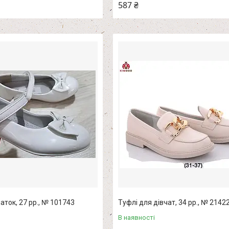
587 ₴
аток, 27 рр., № 101743
Туфлі для дівчат, 34 рр., № 2142
В наявності