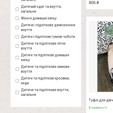
806 ₴
Дитячий одяг та взуття,
загальне
Жіночі домашні капці
Дитяче і підліткове демісезонне
взуття
Дитячі і підліткові гумові чоботи
Дитяче та підліткове літнє
взуття
Дитячі та підліткові домашні
капці
Дитяче та підліткове зимове
взуття
Дитячі та підліткові кросівки,
кеди
Дитяче та підліткове взуття,
загальне
Туфлі для дівч
В наявності