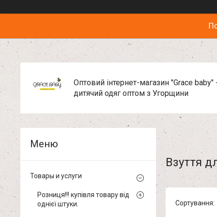
По
Оптовий інтернет-магазин "Grace baby" 
дитячий одяг оптом з Угорщини
Взуття д
Товары и услуги
Розниця!!! купівля товару від
однієї штуки.