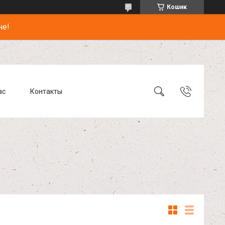
Кошик
не!
ас
Контакты