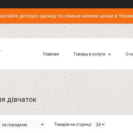
купайте детскую одежду по самым низким ценам в Украи
-
Главная
Товары и услуги
О н
ля дівчаток