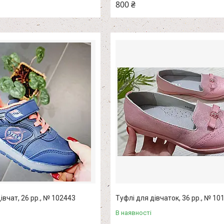
800 ₴
івчат, 26 рр., № 102443
Туфлі для дівчаток, 36 рр., № 10
В наявності