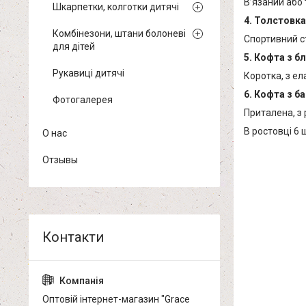
В’язаний або
Шкарпетки, колготки дитячі
4. Толстовка
Комбінезони, штани болоневі
Спортивний ст
для дітей
5. Кофта з б
Рукавиці дитячі
Коротка, з ел
6. Кофта з б
Фотогалерея
Приталена, з
В ростовці 6 
О нас
Отзывы
Оптовій інтернет-магазин "Grace