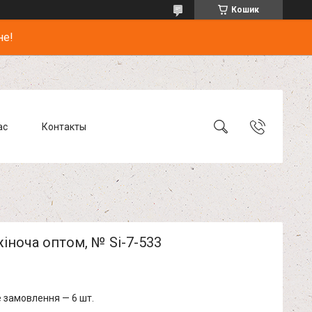
Кошик
не!
ас
Контакты
іноча оптом, № Si-7-533
 замовлення — 6 шт.