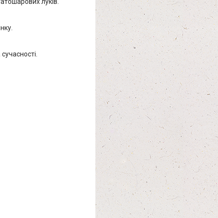
гатошарових луків.
нку.
сучасності.