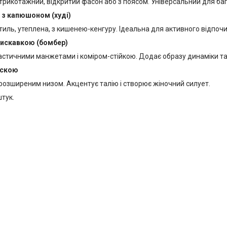
 трикотажний, відкритий фасон або з поясом. Універсальний для ба
 з капюшоном (худі)
иль, утеплена, з кишенею-кенгуру. Ідеальна для активного відпочи
лискавкою (бомбер)
астичними манжетами і коміром-стійкою. Додає образу динаміки та 
аскою
 розширеним низом. Акцентує талію і створює жіночний силует.
штук.