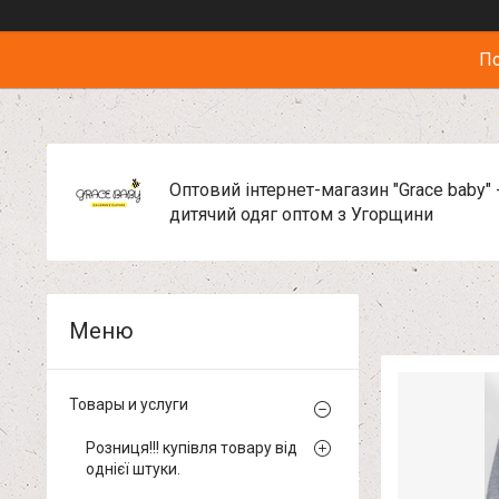
По
Оптовий інтернет-магазин "Grace baby" 
дитячий одяг оптом з Угорщини
Товары и услуги
Розниця!!! купівля товару від
однієї штуки.