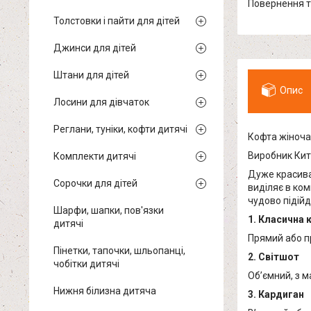
повернення 
Толстовки і пайти для дітей
Джинси для дітей
Штани для дітей
Опис
Лосини для дівчаток
Реглани, туніки, кофти дитячі
Кофта жіноча
Виробник Кит
Комплекти дитячі
Дуже красива 
Сорочки для дітей
виділяє в ком
чудово підій
Шарфи, шапки, пов'язки
1. Класична 
дитячі
Прямий або пр
Пінетки, тапочки, шльопанці,
2. Світшот
чобітки дитячі
Об’ємний, з м
Нижня білизна дитяча
3. Кардиган