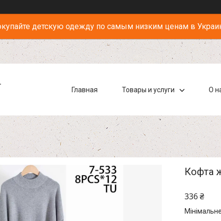
купайте детскую одежду по самым низким ценам в Украи
-
Главная
Товары и услуги
О н
Кофта ж
336 ₴
Мінімальне