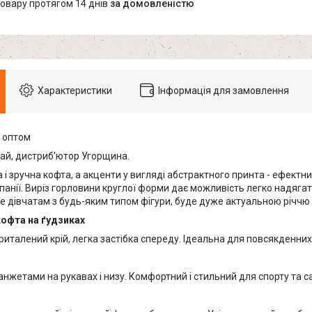
товару протягом 14 днів
за домовленістю
Характеристики
Інформація для замовлення
 оптом
ай, дистриб'ютор Угорщина.
і зручна кофта, а акценти у вигляді абстрактного принта - ефектни
панії. Виріз горловини круглої форми дає можливість легко надяга
де дівчатам з будь-яким типом фігури, буде дуже актуальною річчю
кофта на ґудзиках
италений крій, легка застібка спереду. Ідеальна для повсякденних 
анжетами на рукавах і низу. Комфортний і стильний для спорту та ca