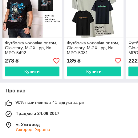
Футболка чоловіча оптом,
Футболкa чоловіча оптом,
Футб
Glo-story, M-2XL рр, №
Glo-story, M-2XL рр, №
Glo-
MPO-5492
MPO-5081
MPO
278
185
222
₴
₴
Купити
Купити
Про нас
90% позитивних з 41 відгука за рік
Працює з 24.06.2017
м. Ужгород
Ужгород, Україна