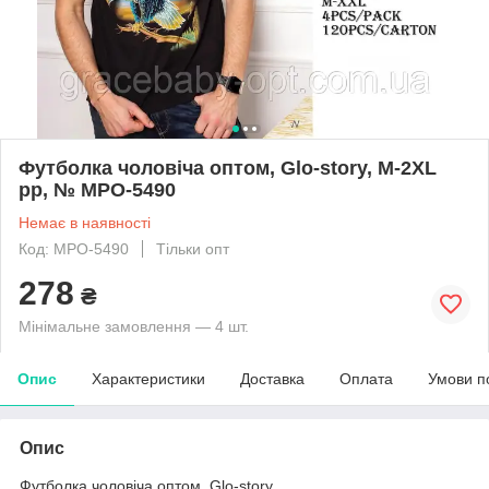
Футболка чоловіча оптом, Glo-story, M-2XL
рр, № MPO-5490
Немає в наявності
Код: MPO-5490
Тільки опт
278
₴
Мінімальне замовлення — 4 шт.
Опис
Характеристики
Доставка
Оплата
Умови п
Опис
Футболка чоловіча оптом, Glo-story