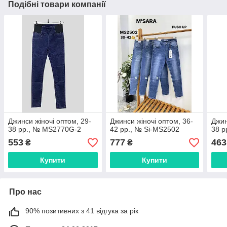
Подібні товари компанії
Джинси жіночі оптом, 29-
Джинси жіночі оптом, 36-
Джин
38 pp., № MS2770G-2
42 pp., № Si-MS2502
38 p
553
777
463
₴
₴
Купити
Купити
Про нас
90% позитивних з 41 відгука за рік