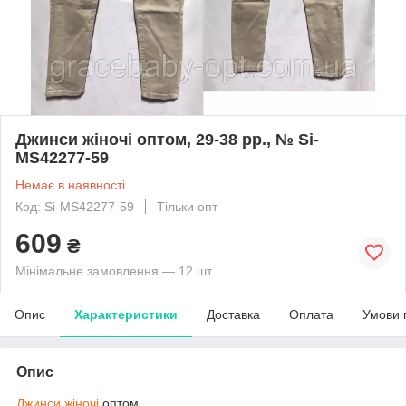
Джинси жіночі оптом, 29-38 pp., № Si-
MS42277-59
Немає в наявності
Код: Si-MS42277-59
Тільки опт
609
₴
Мінімальне замовлення — 12 шт.
Опис
Характеристики
Доставка
Оплата
Умови 
Опис
Джинси жіночі
оптом