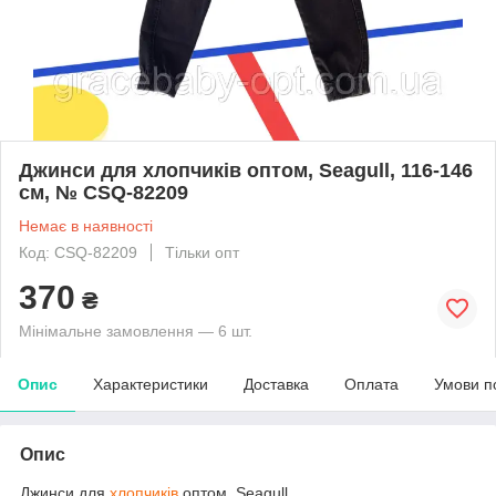
Джинси для хлопчиків оптом, Seagull, 116-146
см, № CSQ-82209
Немає в наявності
Код: CSQ-82209
Тільки опт
370
₴
Мінімальне замовлення — 6 шт.
Опис
Характеристики
Доставка
Оплата
Умови п
Опис
Джинси для
хлопчиків
оптом, Seagull