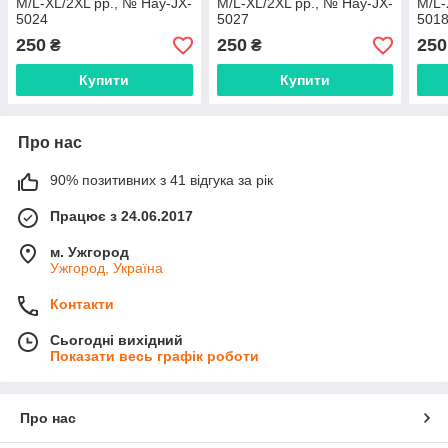
M/L-XL/2XL рр., № Hay-JX-
M/L-XL/2XL рр., № Hay-JX-
M/L-
5024
5027
501
250
250
250
₴
₴
Купити
Купити
Про нас
90% позитивних з 41 відгука за рік
Працює з 24.06.2017
м. Ужгород
Ужгород, Україна
Контакти
Сьогодні вихідний
Показати весь графік роботи
Про нас