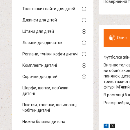
повернення 
Толстовки і пайти для дітей
Джинси для дітей
Штани для дітей
Опис
Лосини для дівчаток
Реглани, туніки, кофти дитячі
Футболка жін
Ви знає толк 
Комплекти дитячі
ви обов'язко
панянок, диз
Сорочки для дітей
трикотажної т
фігурі. М'яки
Шарфи, шапки, пов'язки
дитячі
В ростовці 6 
Розмірний ряд
Пінетки, тапочки, шльопанці,
чобітки дитячі
Нижня білизна дитяча