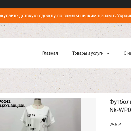
купайте детскую одежду по самым низким ценам в Украи
-
Главная
Товары и услуги
О н
Футболк
Nk-WP0
256 ₴