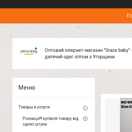
По
Оптовий інтернет-магазин "Grace baby" 
дитячий одяг оптом з Угорщини
Товары и услуги
Розниця!!! купівля товару від
однієї штуки.