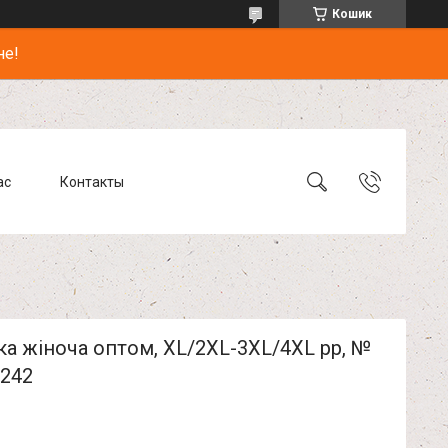
Кошик
не!
ас
Контакты
а жіноча оптом, XL/2XL-3XL/4XL pp, №
242