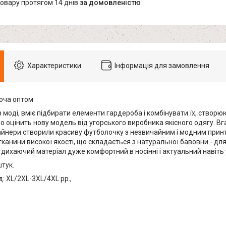
товару протягом 14 днів
за домовленістю
Характеристики
Інформація для замовлення
оча оптом
в моді, вміє підбирати елементи гардероба і комбінувати їх, створ
во оцінить нову модель від угорського виробника якісного одягу. 
айнери створили красиву футболочку з незвичайним і модним принт
канини високої якості, що складається з натуральної бавовни - для
й дихаючий матеріал дуже комфортний в носінні і актуальний навіть 
штук.
: XL/2XL-3XL/4XL pp.,