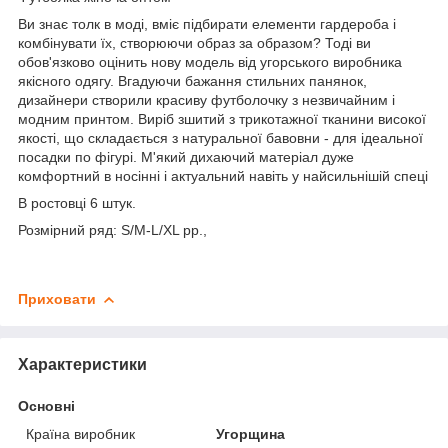
Ви знає толк в моді, вміє підбирати елементи гардероба і
комбінувати їх, створюючи образ за образом? Тоді ви
обов'язково оцінить нову модель від угорського виробника
якісного одягу. Вгадуючи бажання стильних панянок,
дизайнери створили красиву футболочку з незвичайним і
модним принтом. Виріб зшитий з трикотажної тканини високої
якості, що складається з натуральної бавовни - для ідеальної
посадки по фігурі. М'який дихаючий матеріал дуже
комфортний в носінні і актуальний навіть у найсильнішій спеці
В ростовці 6 штук.
Розмірний ряд: S/M-L/XL pp.,
Приховати
Характеристики
Основні
Країна виробник
Угорщина