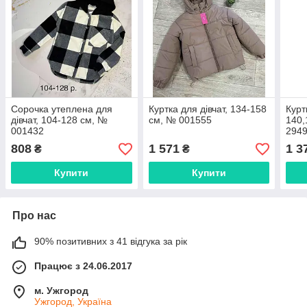
Сорочка утеплена для
Куртка для дівчат, 134-158
Курт
дівчат, 104-128 см, №
см, № 001555
140,
001432
2949
808
1 571
1 3
₴
₴
Купити
Купити
Про нас
90% позитивних з 41 відгука за рік
Працює з 24.06.2017
м. Ужгород
Ужгород, Україна