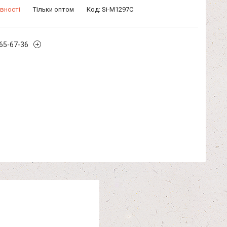
вності
Тільки оптом
Код:
Si-М1297С
965-67-36