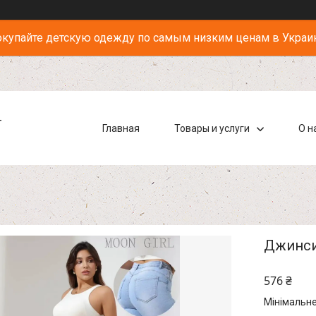
купайте детскую одежду по самым низким ценам в Украи
-
Главная
Товары и услуги
О н
Джинси 
576 ₴
Мінімальне