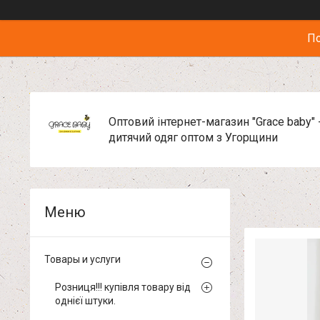
По
Оптовий інтернет-магазин "Grace baby" 
дитячий одяг оптом з Угорщини
Товары и услуги
Розниця!!! купівля товару від
однієї штуки.