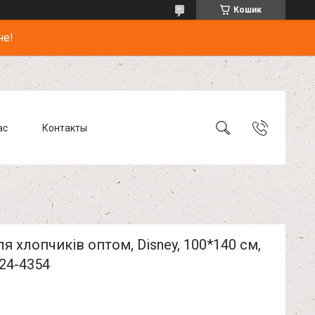
Кошик
не!
ас
Контакты
я хлопчиків оптом, Disney, 100*140 см,
4-4354