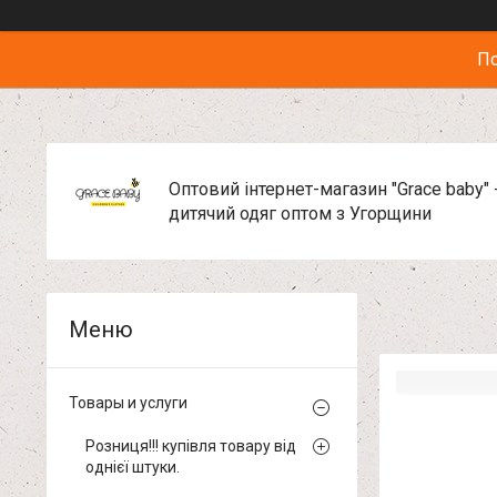
По
Оптовий інтернет-магазин "Grace baby" 
дитячий одяг оптом з Угорщини
Товары и услуги
Розниця!!! купівля товару від
однієї штуки.