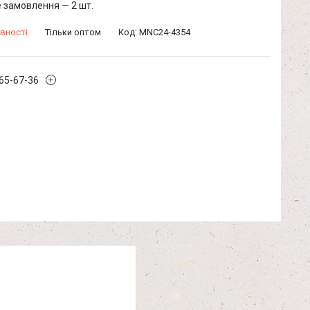
 замовлення — 2 шт.
вності
Тільки оптом
Код:
MNC24-4354
965-67-36