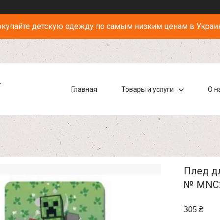
купайте детскую одежду по самым низким ценам в Украи
-
Главная
Товары и услуги
О н
Плед дл
№ MNC2
305 ₴