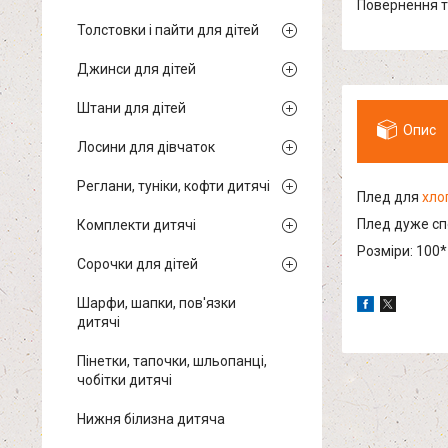
повернення 
Толстовки і пайти для дітей
Джинси для дітей
Штани для дітей
Опис
Лосини для дівчаток
Реглани, туніки, кофти дитячі
Плед для
хло
Плед дуже спо
Комплекти дитячі
Розміри: 100
Сорочки для дітей
Шарфи, шапки, пов'язки
дитячі
Пінетки, тапочки, шльопанці,
чобітки дитячі
Нижня білизна дитяча